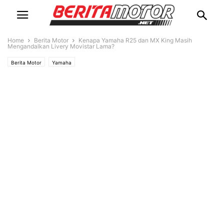
Home
Berita Motor
Kenapa Yamaha R25 dan MX King Masih
Mengandalkan Livery Movistar Lama?
Berita Motor
Yamaha