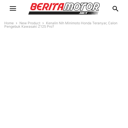
Home
New Product
Kenalin Nih Minimoto Honda Teranyar, Calon
Pengebuk Kawasaki Z125 Pro?