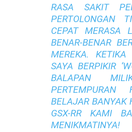
RASA SAKIT PE
PERTOLONGAN T
CEPAT MERASA L
BENAR-BENAR BE
MEREKA
.
KETIKA
SAYA
BER
PIKIR ‘
BALAPAN MILI
P
ERTEMPURAN 
BELAJAR BANYAK 
GSX-RR
KAMI BA
MENIKMATINYA!