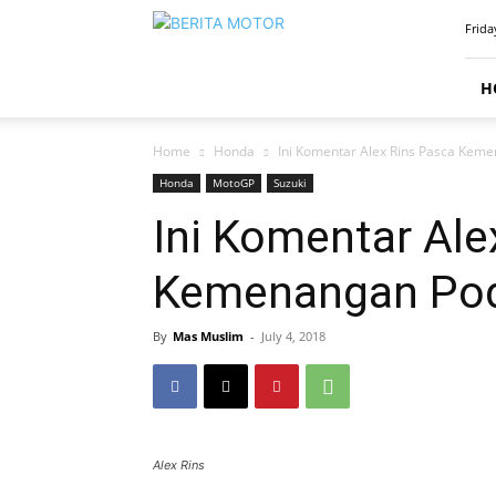
BERITAMOTOR.NET
Frida
H
Home
Honda
Ini Komentar Alex Rins Pasca Kem
Honda
MotoGP
Suzuki
Ini Komentar Ale
Kemenangan Pod
By
Mas Muslim
-
July 4, 2018
Alex Rins