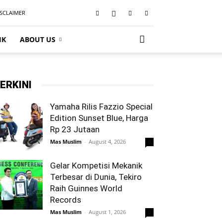
ISCLAIMER
IK
ABOUT US
ERKINI
Yamaha Rilis Fazzio Special
Edition Sunset Blue, Harga
Rp 23 Jutaan
Mas Muslim
-
August 4, 2026
0
Gelar Kompetisi Mekanik
Terbesar di Dunia, Tekiro
Raih Guinnes World
Records
Mas Muslim
-
August 1, 2026
0