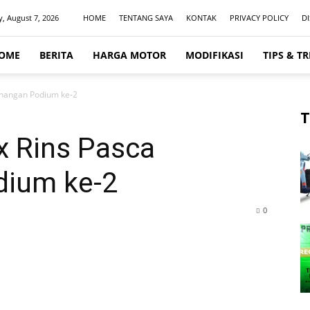
y, August 7, 2026
HOME
TENTANG SAYA
KONTAK
PRIVACY POLICY
D
OME
BERITA
HARGA MOTOR
MODIFIKASI
TIPS & TR
enangan Podium ke-2
T
x Rins Pasca
ium ke-2
0