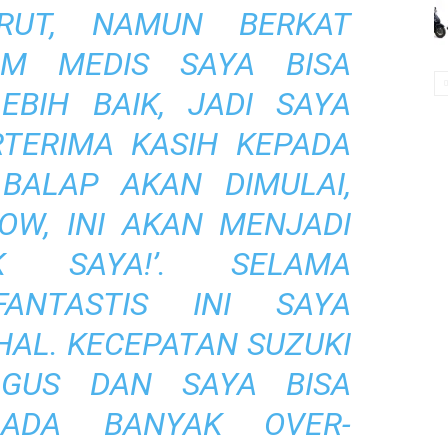
RUT, NAMUN BERKAT
IM MEDIS SAYA BISA
EBIH BAIK
, JADI SAYA
RTERIMA KASIH KEPADA
 BALAP AKAN DIMULAI
,
WOW, INI AKAN MENJADI
K
SAYA!’.
SELAMA
FANTASTIS
INI
SAYA
HAL. KECEPATAN
SUZUKI
GUS DAN SAYA BISA
 ADA BANYAK OVER-