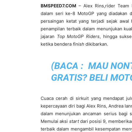
BMSPEED7.COM
– Alex Rins,rider Team 
dalam seri ke-8 MotoGP yang diadakan di
persaingan ketat yang terjadi sejak awa
penampilan terbaik dalam menunjukan kual
jajaran
Top MotoGP Riders
, hingga suks
ketika bendera
finish
dikibarkan.
(BACA :
MAU NON
GRATIS? BELI MOT
Cuaca cerah di sirkuit yang mendapat ju
kepercayaan diri bagi Alex Rins, Andrea I
dalam menunjukan ancaman serius bagi s
Memulai aksi
start
dari posisi 9, memberika
terbaik dalam mengambil kesempatan menya