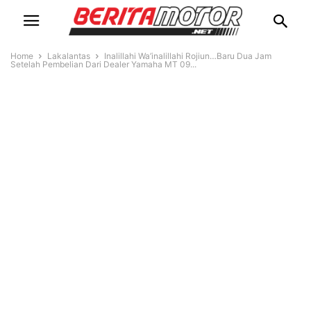
Home
Lakalantas
Inalillahi Wa’inalillahi Rojiun…Baru Dua Jam
Setelah Pembelian Dari Dealer Yamaha MT 09...