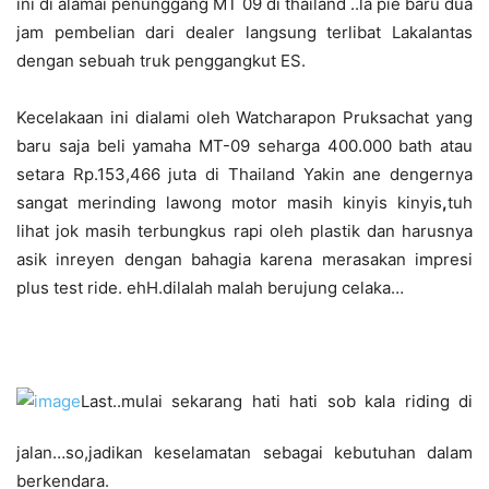
ini di alamai penunggang MT 09 di thailand ..la pie baru dua
jam pembelian dari dealer langsung terlibat Lakalantas
dengan sebuah truk penggangkut ES.
Kecelakaan ini dialami oleh Watcharapon Pruksachat yang
baru saja beli yamaha MT-09 seharga 400.000 bath atau
setara Rp.153,466 juta di Thailand Yakin ane dengernya
sangat merinding lawong motor masih kinyis kinyis
,
tuh
lihat jok masih terbungkus rapi oleh plastik dan harusnya
asik inreyen dengan bahagia karena merasakan impresi
plus test ride. ehH.dilalah malah berujung celaka…
Last..mulai sekarang hati hati sob kala riding di
jalan…so,jadikan keselamatan sebagai kebutuhan dalam
berkendara.