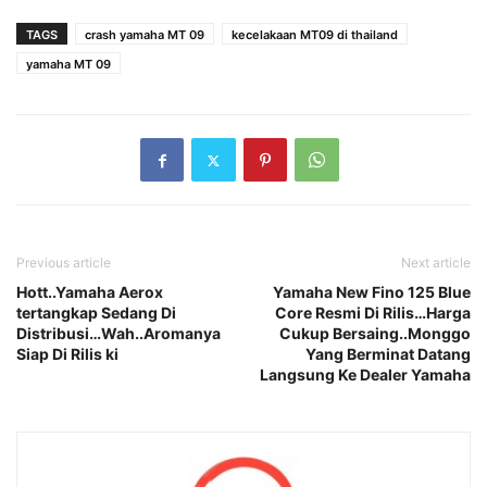
TAGS
crash yamaha MT 09
kecelakaan MT09 di thailand
yamaha MT 09
Previous article
Next article
Hott..Yamaha Aerox
Yamaha New Fino 125 Blue
tertangkap Sedang Di
Core Resmi Di Rilis…Harga
Distribusi…Wah..Aromanya
Cukup Bersaing..Monggo
Siap Di Rilis ki
Yang Berminat Datang
Langsung Ke Dealer Yamaha