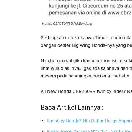
Honda CBR250RR DAM,Bandung
Sedangkan untuk di Jawa Timur sendiri dike
dengan dealer Big Wing Honda-nya yang be
Nah,buruan sob,jika kamu berdomisili dise
lihat wujud aslinya… gak ada salahnya de
mesem pada pandangan pertama…hehehe
All New Honda CBR250RR twin cylinder? N
Baca Artikel Lainnya :
Fansboy Honda? Nih Daftar Harga Appar
Inilah Sosok Yamaha NVX 155, Skutik Penj