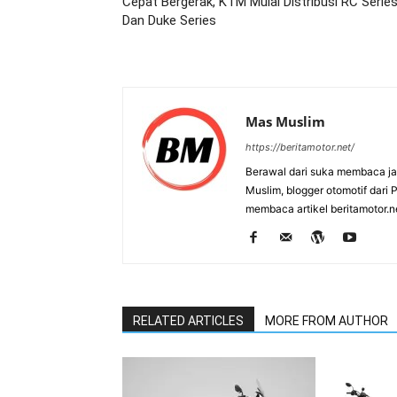
Cepat Bergerak, KTM Mulai Distribusi RC Serie
Dan Duke Series
Mas Muslim
https://beritamotor.net/
Berawal dari suka membaca j
Muslim, blogger otomotif dari
membaca artikel beritamotor.
RELATED ARTICLES
MORE FROM AUTHOR