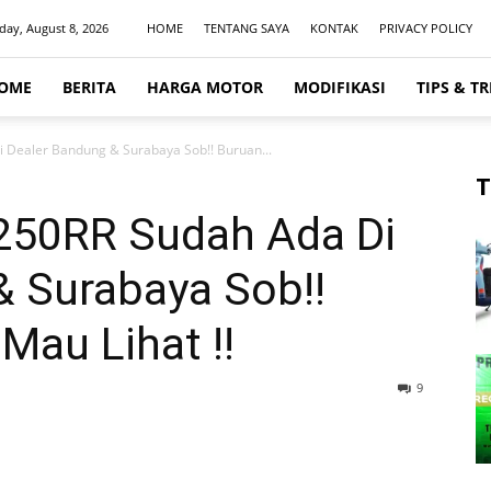
day, August 8, 2026
HOME
TENTANG SAYA
KONTAK
PRIVACY POLICY
OME
BERITA
HARGA MOTOR
MODIFIKASI
TIPS & TR
Dealer Bandung & Surabaya Sob!! Buruan...
T
50RR Sudah Ada Di
& Surabaya Sob!!
Mau Lihat !!
9