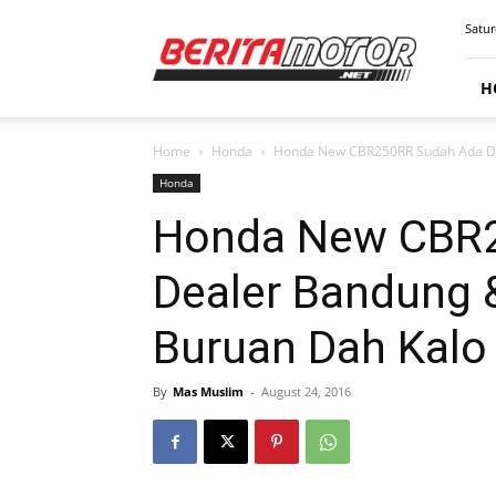
BERITAMOTOR.NET
Satur
H
Home
Honda
Honda New CBR250RR Sudah Ada Di 
Honda
Honda New CBR2
Dealer Bandung 
Buruan Dah Kalo 
By
Mas Muslim
-
August 24, 2016