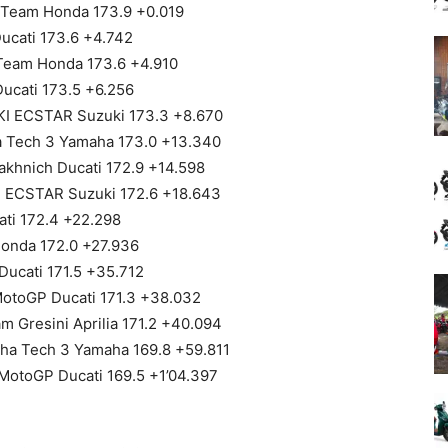
Team Honda 173.9 +0.019
ucati 173.6 +4.742
Team Honda 173.6 +4.910
ucati 173.5 +6.256
KI ECSTAR Suzuki 173.3 +8.670
 Tech 3 Yamaha 173.0 +13.340
khnich Ducati 172.9 +14.598
 ECSTAR Suzuki 172.6 +18.643
ati 172.4 +22.298
onda 172.0 +27.936
Ducati 171.5 +35.712
otoGP Ducati 171.3 +38.032
m Gresini Aprilia 171.2 +40.094
a Tech 3 Yamaha 169.8 +59.811
otoGP Ducati 169.5 +1’04.397