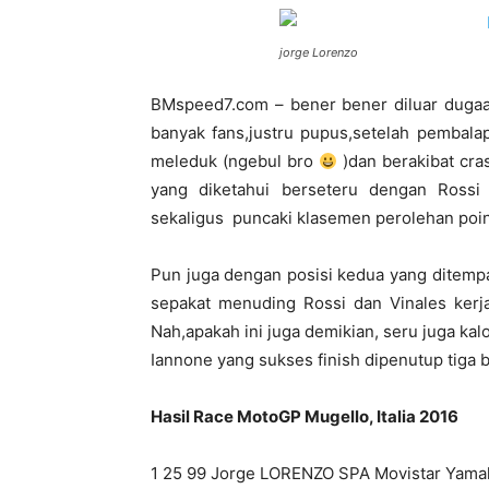
jorge Lorenzo
BMspeed7.com – bener bener diluar dugaa
banyak fans,justru pupus,setelah pembala
meleduk (ngebul bro
)dan berakibat cra
yang diketahui berseteru dengan Rossi
sekaligus puncaki klasemen perolehan poi
Pun juga dengan posisi kedua yang ditemp
sepakat menuding Rossi dan Vinales kerjas
Nah,apakah ini juga demikian, seru juga kal
Iannone yang sukses finish dipenutup tiga b
Hasil Race MotoGP Mugello, Italia 2016
1 25 99 Jorge LORENZO SPA Movistar Yama