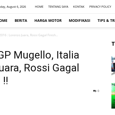
day, August 6, 2026
HOME
TENTANG SAYA
KONTAK
PRIVACY POLICY
OME
BERITA
HARGA MOTOR
MODIFIKASI
TIPS & TR
016 : Lorenzo Juara, Rossi Gagal Finish...
T
P Mugello, Italia
uara, Rossi Gagal
!!
0