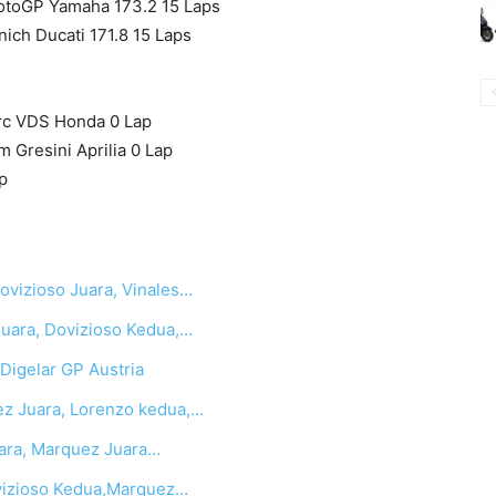
otoGP Yamaha 173.2 15 Laps
ch Ducati 171.8 15 Laps
arc VDS Honda 0 Lap
 Gresini Aprilia 0 Lap
p
ovizioso Juara, Vinales…
Juara, Dovizioso Kedua,…
igelar GP Austria
ez Juara, Lorenzo kedua,…
uara, Marquez Juara…
ovizioso Kedua,Marquez…