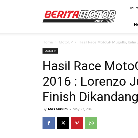
BERITAMOTOR.NET
Thurs
H
Home
MotoGP
Hasil Race MotoGP Mugello, Italia 2
MotoGP
Hasil Race MotoG
2016 : Lorenzo J
Finish Dikandang 
By
Mas Muslim
-
May 22, 2016