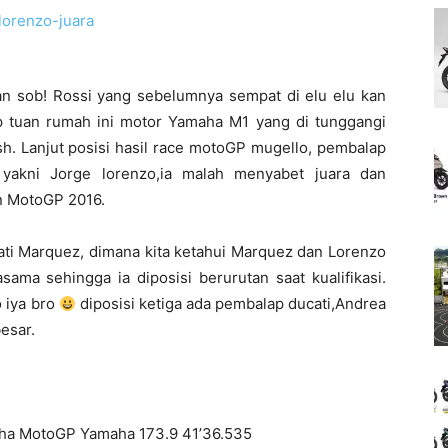
n sob! Rossi yang sebelumnya sempat di elu elu kan
p tuan rumah ini motor Yamaha M1 yang di tunggangi
sh. Lanjut posisi hasil race motoGP mugello, pembalap
 yakni Jorge lorenzo,ia malah menyabet juara dan
n MotoGP 2016.
ati Marquez, dimana kita ketahui Marquez dan Lorenzo
ama sehingga ia diposisi berurutan saat kualifikasi.
o iya bro
diposisi ketiga ada pembalap ducati,Andrea
esar.
ha MotoGP Yamaha 173.9 41’36.535