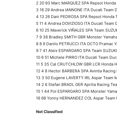
2 20 93 Marc MARQUEZ SPA Repsol Honda 
3 16 29 Andrea IANNONE ITA Ducati Team D
4 13 26 Dani PEDROSA SPA Repsol Honda 
5 11 4 Andrea DOVIZIOSO ITA Ducati Team D
6 10 25 Maverick VIÑALES SPA Team SUZU
7 9 38 Bradley SMITH GBR Monster Yamaha
8 8 9 Danilo PETRUCCI ITA OCTO Pramac Ya
9 7 41 Aleix ESPARGARO SPA Team SUZUKI
10 6 51 Michele PIRRO ITA Ducati Team Duc
11 5 35 Cal CRUTCHLOW GBR LCR Honda H
12 4 8 Hector BARBERA SPA Avintia Racing 
13 3 50 Eugene LAVERTY IRL Aspar Team M
14 2 6 Stefan BRADL GER Aprilia Racing Tea
15 1 44 Pol ESPARGARO SPA Monster Yamah
16 68 Yonny HERNANDEZ COL Aspar Team M
Not Classified