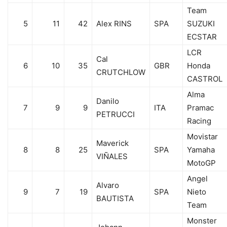
Team
5
11
42
Alex RINS
SPA
SUZUKI
ECSTAR
LCR
Cal
6
10
35
GBR
Honda
CRUTCHLOW
CASTROL
Alma
Danilo
7
9
9
ITA
Pramac
PETRUCCI
Racing
Movistar
Maverick
8
8
25
SPA
Yamaha
VIÑALES
MotoGP
Angel
Alvaro
9
7
19
SPA
Nieto
BAUTISTA
Team
Monster