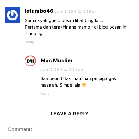
latambo46
June 13, 2018 At 10:26 am
Sama kyak gue….bosan lihat blog lu….!
Pertama dan terakhir ane mampir di blog bosan ini!
Tmcblog
Reply
Mas Muslim
June 13, 2018 At 10:34 am
Sampean tidak mau mampir juga gak
masalah. Simpel aja
Reply
LEAVE A REPLY