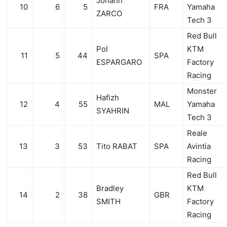
Johann
10
6
5
FRA
Yamaha
ZARCO
Tech 3
Red Bull
Pol
KTM
11
5
44
SPA
ESPARGARO
Factory
Racing
Monster
Hafizh
12
4
55
MAL
Yamaha
SYAHRIN
Tech 3
Reale
13
3
53
Tito RABAT
SPA
Avintia
Racing
Red Bull
Bradley
KTM
14
2
38
GBR
SMITH
Factory
Racing