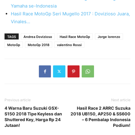
Yamaha se-Indonesia
Hasil Race MotoGp Seri Mugello 2017 : Dovizioso Juara,
Vinales…
TAGS
Andrea Dovizioso
Hasil Race MotoGp
Jorge lorenzo
MotoGp
MotoGp 2018
valentino Rossi
Previous article
Next article
4 Warna Baru Suzuki GSX-
Hasil Race 2 ARRC Suzuka
S150 2018 Tipe Keyless dan
2018 UB150, AP250 & SS600
Shuttered Key, Harga Rp 24
– 6 Pembalap Indonesia
Jutaan!
Podium!