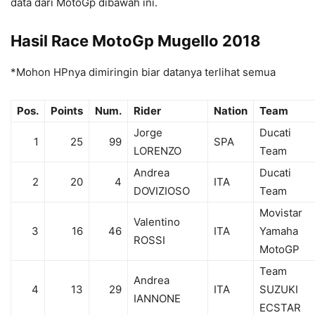
data dari MotoGp dibawah ini.
Hasil Race MotoGp Mugello 2018
*Mohon HPnya dimiringin biar datanya terlihat semua
Pos.
Points
Num.
Rider
Nation
Team
Jorge
Ducati
1
25
99
SPA
LORENZO
Team
Andrea
Ducati
2
20
4
ITA
DOVIZIOSO
Team
Movistar
Valentino
3
16
46
ITA
Yamaha
ROSSI
MotoGP
Team
Andrea
4
13
29
ITA
SUZUKI
IANNONE
ECSTAR