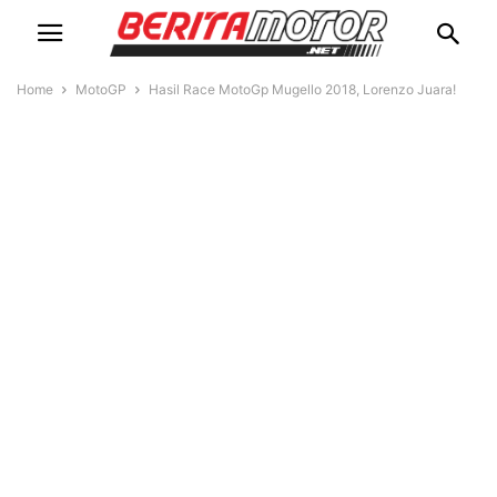
Home
MotoGP
Hasil Race MotoGp Mugello 2018, Lorenzo Juara!