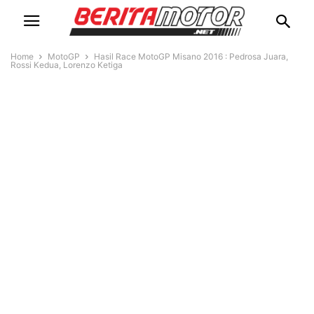
Home
MotoGP
Hasil Race MotoGP Misano 2016 : Pedrosa Juara,
Rossi Kedua, Lorenzo Ketiga