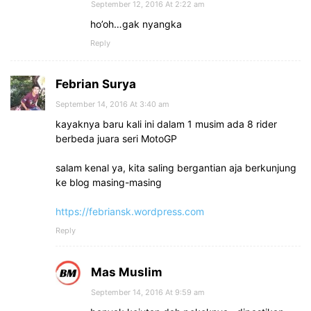
September 12, 2016 At 2:22 am
ho’oh…gak nyangka
Reply
Febrian Surya
September 14, 2016 At 3:40 am
kayaknya baru kali ini dalam 1 musim ada 8 rider
berbeda juara seri MotoGP
salam kenal ya, kita saling bergantian aja berkunjung
ke blog masing-masing
https://febriansk.wordpress.com
Reply
Mas Muslim
September 14, 2016 At 9:59 am