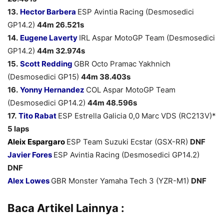
13.
Hector Barbera
ESP Avintia Racing (Desmosedici
GP14.2)
44m 26.521s
14.
Eugene Laverty
IRL Aspar MotoGP Team (Desmosedici
GP14.2)
44m 32.974s
15.
Scott Redding
GBR Octo Pramac Yakhnich
(Desmosedici GP15)
44m 38.403s
16.
Yonny Hernandez
COL Aspar MotoGP Team
(Desmosedici GP14.2)
44m 48.596s
17.
Tito Rabat
ESP Estrella Galicia 0,0 Marc VDS (RC213V)*
5 laps
Aleix Espargaro
ESP Team Suzuki Ecstar (GSX-RR)
DNF
Javier Fores
ESP Avintia Racing (Desmosedici GP14.2)
DNF
Alex Lowes
GBR Monster Yamaha Tech 3 (YZR-M1)
DNF
Baca Artikel Lainnya :