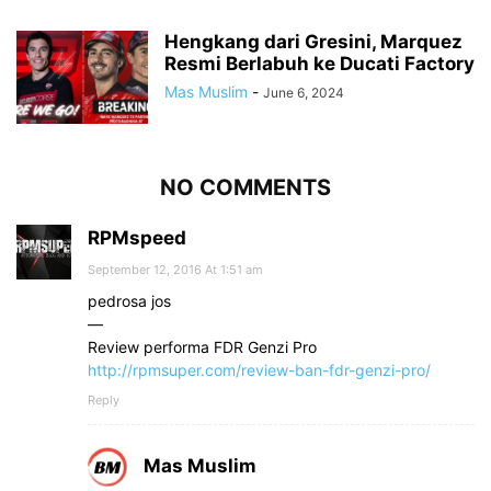
Hengkang dari Gresini, Marquez
Resmi Berlabuh ke Ducati Factory
Mas Muslim
-
June 6, 2024
NO COMMENTS
RPMspeed
September 12, 2016 At 1:51 am
pedrosa jos
—
Review performa FDR Genzi Pro
http://rpmsuper.com/review-ban-fdr-genzi-pro/
Reply
Mas Muslim