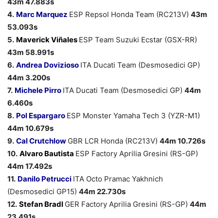
43m 47.883s
4.
Marc Marquez
ESP Repsol Honda Team (RC213V)
43m
53.093s
5.
Maverick Viñales
ESP Team Suzuki Ecstar (GSX-RR)
43m 58.991s
6.
Andrea Dovizioso
ITA Ducati Team (Desmosedici GP)
44m 3.200s
7.
Michele Pirro
ITA Ducati Team (Desmosedici GP)
44m
6.460s
8.
Pol Espargaro
ESP Monster Yamaha Tech 3 (YZR-M1)
44m 10.679s
9.
Cal Crutchlow
GBR LCR Honda (RC213V)
44m 10.726s
10.
Alvaro Bautista
ESP Factory Aprilia Gresini (RS-GP)
44m 17.492s
11.
Danilo Petrucci
ITA Octo Pramac Yakhnich
(Desmosedici GP15)
44m 22.730s
12.
Stefan Bradl
GER Factory Aprilia Gresini (RS-GP)
44m
23.491s