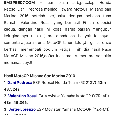
BMSPEED7.COM
– luar biasa sob,pebalap Honda
Repsol,Dani Pedrosa menjadi jawara MotoGP Misano san
Marino 2016 setelah berjibaku dengan pebalap tuan
Rumah, Valentino Rossi yang berhasil Finish diposisi
kedua. dengan hasil ini Rossi harus pasrah mengubur
keinginannya untuk juara dihadapan banyak fansnya…
sementara juara dunia MotoGP tahun lalu ,Jorge Lorenzo
berhasil menempati podium ketiga… nih dia hasil Race
MotoGP Misano 2016,daftar klasemen sementara semakin
memanas uey.!!
Hasil MotoGP Misano San Marino 2016
1.
Dani Pedrosa
ESP Repsol Honda Team (RC213V)
43m
43.524s
2.
Valentino Rossi
ITA Movistar Yamaha MotoGP (YZR-M1)
43m 46.361s
3.
Jorge Lorenzo
ESP Movistar Yamaha MotoGP (YZR-M1)