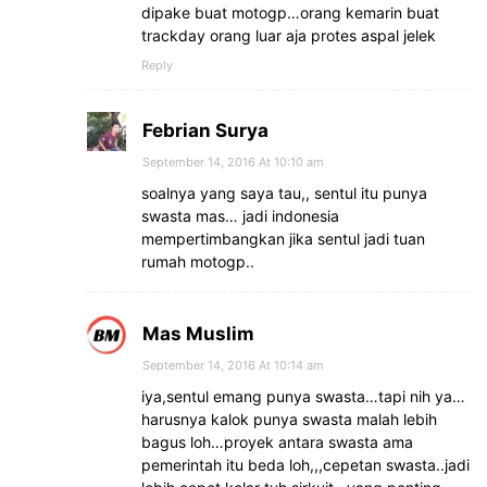
dipake buat motogp…orang kemarin buat
trackday orang luar aja protes aspal jelek
Reply
Febrian Surya
September 14, 2016 At 10:10 am
soalnya yang saya tau,, sentul itu punya
swasta mas… jadi indonesia
mempertimbangkan jika sentul jadi tuan
rumah motogp..
Mas Muslim
September 14, 2016 At 10:14 am
iya,sentul emang punya swasta…tapi nih ya…
harusnya kalok punya swasta malah lebih
bagus loh…proyek antara swasta ama
pemerintah itu beda loh,,,cepetan swasta..jadi