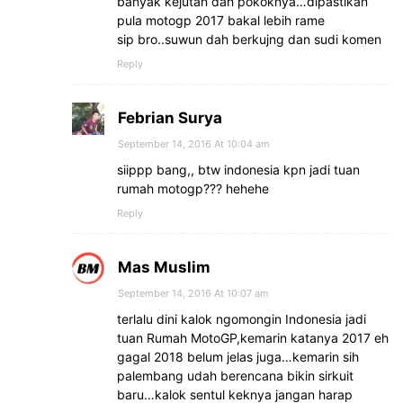
banyak kejutan dah pokoknya…dipastikan
pula motogp 2017 bakal lebih rame
sip bro..suwun dah berkujng dan sudi komen
Reply
Febrian Surya
September 14, 2016 At 10:04 am
siippp bang,, btw indonesia kpn jadi tuan
rumah motogp??? hehehe
Reply
Mas Muslim
September 14, 2016 At 10:07 am
terlalu dini kalok ngomongin Indonesia jadi
tuan Rumah MotoGP,kemarin katanya 2017 eh
gagal 2018 belum jelas juga…kemarin sih
palembang udah berencana bikin sirkuit
baru…kalok sentul keknya jangan harap