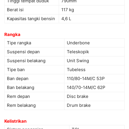
Tinggi tempat duduk
790mm
Berat isi
117 kg
Kapasitas tangki bensin
4,6 L
Rangka
Tipe rangka
Underbone
Suspensi depan
Teleskopik
Suspensi belakang
Unit Swing
Tipe ban
Tubeless
Ban depan
110/80-14M/C 53P
Ban belakang
140/70-14M/C 62P
Rem depan
Disc brake
Rem belakang
Drum brake
Kelistrikan