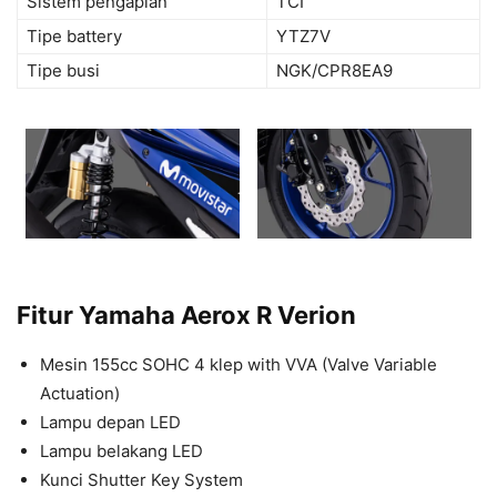
Sistem pengapian
TCI
Tipe battery
YTZ7V
Tipe busi
NGK/CPR8EA9
Fitur Yamaha Aerox R Verion
Mesin 155cc SOHC 4 klep with VVA (Valve Variable
Actuation)
Lampu depan LED
Lampu belakang LED
Kunci Shutter Key System