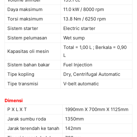
Daya maksimum
11.0 kW / 8000 rpm
Torsi maksimum
13.8 Nm / 6250 rpm
Sistem starter
Electric starter
Sistem pelumasan
Wet sump
Total = 1,00 L ; Berkala = 0,90
Kapasitas oli mesin
L
Sistem bahan bakar
Fuel Injection
Tipe kopling
Dry, Centrifugal Automatic
Tipe transmisi
V-belt automatic
Dimensi
P X L X T
1990mm X 700mm X 1125mm
Jarak sumbu roda
1350mm
Jarak terendah ke tanah
142mm