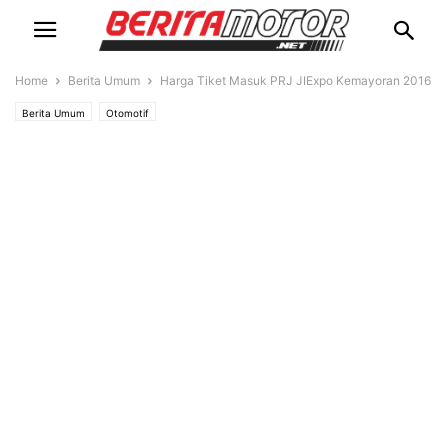
Home
Berita Umum
Harga Tiket Masuk PRJ JIExpo Kemayoran 2016
Berita Umum
Otomotif