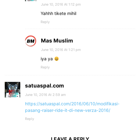
June 10, 2016 At 1:12 pm
Yahhh tikete mihil
Reply
Mas Muslim
June 10, 2016 At 1:21 pm
iya ya
Reply
satuaspal.com
June 10, 2016 At 2:59 am
https://satuaspal.com/2016/06/10/modifikasi-
pasang-raiser-ride-it-di-new-verza-2016/
Reply
LEAVE A REPLY