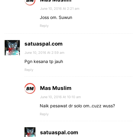
June 10, 2016 At 2:21 am
Joss om. Suwun
Reply
satuaspal.com
June 10, 2016 At 2:59 am
Pgn kesana tp jauh
Reply
Mas Muslim
June 10, 2016 At 10:10 am
Naik pesawat dr solo om..cuzz wuss?
Reply
satuaspal.com