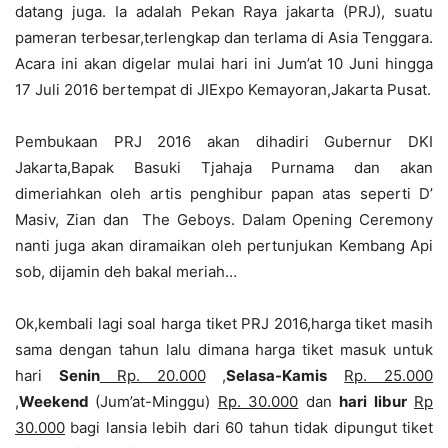
datang juga. Ia adalah Pekan Raya jakarta (PRJ), suatu
pameran terbesar,terlengkap dan terlama di Asia Tenggara.
Acara ini akan digelar mulai hari ini Jum’at 10 Juni hingga
17 Juli 2016 bertempat di JIExpo Kemayoran,Jakarta Pusat.
Pembukaan PRJ 2016 akan dihadiri Gubernur DKI
Jakarta,Bapak Basuki Tjahaja Purnama dan akan
dimeriahkan oleh artis penghibur papan atas seperti D’
Masiv, Zian dan The Geboys. Dalam Opening Ceremony
nanti juga akan diramaikan oleh pertunjukan Kembang Api
sob, dijamin deh bakal meriah…
Ok,kembali lagi soal harga tiket PRJ 2016,harga tiket masih
sama dengan tahun lalu dimana harga tiket masuk untuk
hari
Senin
Rp. 20.000
,
Selasa-Kamis
Rp. 25.000
,
Weekend
(Jum’at-Minggu)
Rp. 30.000
dan
hari libur
Rp
30.000
bagi lansia lebih dari 60 tahun tidak dipungut tiket