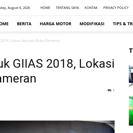
day, August 6, 2026
HOME
TENTANG SAYA
KONTAK
PRIVACY POLICY
OME
BERITA
HARGA MOTOR
MODIFIKASI
TIPS & TR
 2018, Lokasi dan Jam Buka Pameran
T
k GIIAS 2018, Lokasi
ameran
1