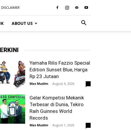
DISCLAIMER
IK
ABOUT US
ERKINI
Yamaha Rilis Fazzio Special
Edition Sunset Blue, Harga
Rp 23 Jutaan
Mas Muslim
-
August 4, 2026
0
Gelar Kompetisi Mekanik
Terbesar di Dunia, Tekiro
Raih Guinnes World
Records
Mas Muslim
-
August 1, 2026
0