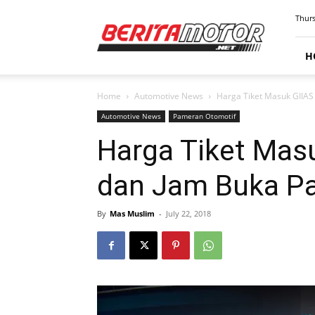
BERITAMOTOR.NET
Thurs
H
Home
Automotive News
Harga Tiket Masuk GIIAS
Automotive News
Pameran Otomotif
Harga Tiket Masu
dan Jam Buka P
By
Mas Muslim
-
July 22, 2018