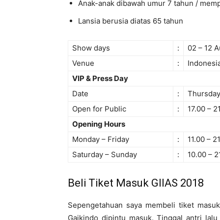
Anak-anak dibawah umur 7 tahun / memp
Lansia berusia diatas 65 tahun
Show days
:
02 – 12 
Venue
:
Indonesi
VIP & Press Day
Date
:
Thursday
Open for Public
:
17.00 – 2
Opening Hours
Monday – Friday
:
11.00 – 2
Saturday – Sunday
:
10.00 – 2
Beli Tiket Masuk GIIAS 2018
Sepengetahuan saya membeli tiket masuk G
Gaikindo dipintu masuk. Tinggal antri la