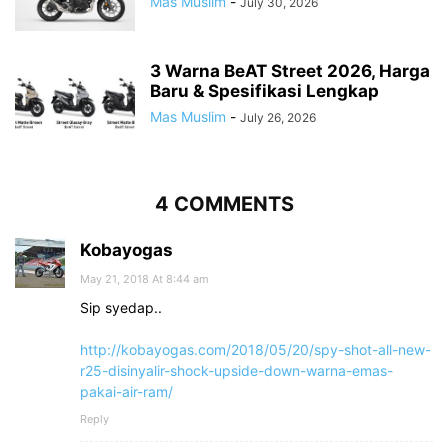
Mas Muslim
-
July 30, 2026
3 Warna BeAT Street 2026, Harga
Baru & Spesifikasi Lengkap
Mas Muslim
-
July 26, 2026
4 COMMENTS
Kobayogas
May 21, 2018 At 8:44 am
Sip syedap..
http://kobayogas.com/2018/05/20/spy-shot-all-new-
r25-disinyalir-shock-upside-down-warna-emas-
pakai-air-ram/
Reply