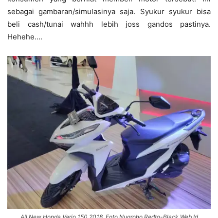
sebagai gambaran/simulasinya saja. Syukur syukur bisa
beli cash/tunai wahhh lebih joss gandos pastinya.
Hehehe….
All New Honda Vario 150 2018. Foto Nugroho Redto-Black.Web.Id