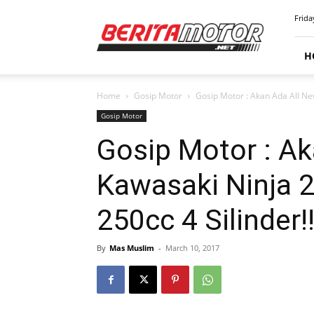
BERITAMOTOR.NET
Frida
H
Home
Gosip Motor
Gosip Motor : Akan Ada All New
Gosip Motor
Gosip Motor : A
Kawasaki Ninja 2
250cc 4 Silinder!
By
Mas Muslim
-
March 10, 2017