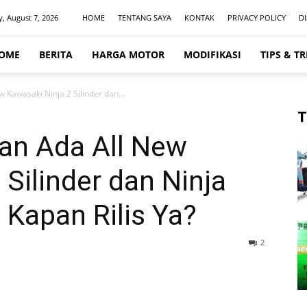
y, August 7, 2026
HOME
TENTANG SAYA
KONTAK
PRIVACY POLICY
D
OME
BERITA
HARGA MOTOR
MODIFIKASI
TIPS & TR
 Kawasaki Ninja 2 Silinder dan...
T
kan Ada All New
 Silinder dan Ninja
! Kapan Rilis Ya?
2