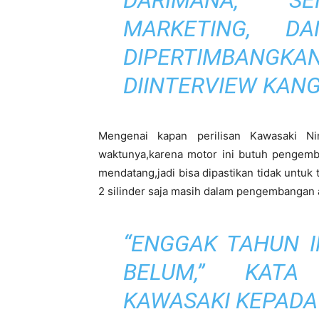
DARIMANA, S
MARKETING, D
DIPERTIMBANGKA
DIINTERVIEW KAN
Mengenai kapan perilisan Kawasaki N
waktunya,karena motor ini butuh pengemb
mendatang,jadi bisa dipastikan tidak untuk
2 silinder saja masih dalam pengembangan a
“ENGGAK TAHUN I
BELUM,” KATA
KAWASAKI KEPADA