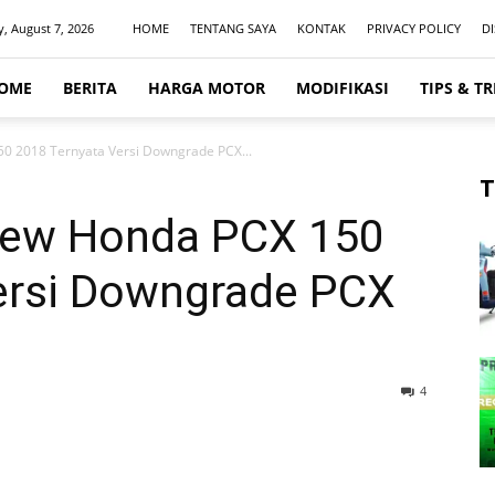
y, August 7, 2026
HOME
TENTANG SAYA
KONTAK
PRIVACY POLICY
D
OME
BERITA
HARGA MOTOR
MODIFIKASI
TIPS & TR
50 2018 Ternyata Versi Downgrade PCX...
T
 New Honda PCX 150
ersi Downgrade PCX
4