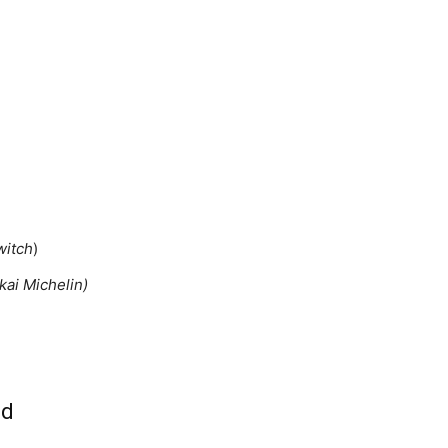
witch
)
ai Michelin)
nd