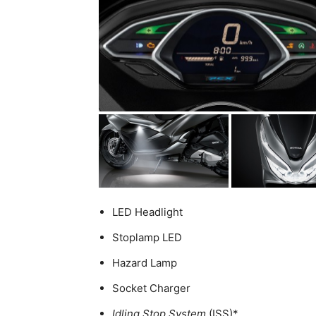
LED Headlight
Stoplamp LED
Hazard Lamp
Socket Charger
Idling Stop System
(ISS)*