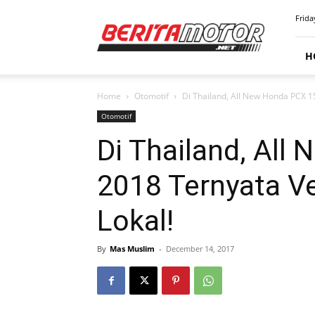
BERITAMOTOR.NET
Frida
H
Home
Otomotif
Di Thailand, All New Honda PCX 1
Otomotif
Di Thailand, All
2018 Ternyata V
Lokal!
By
Mas Muslim
-
December 14, 2017