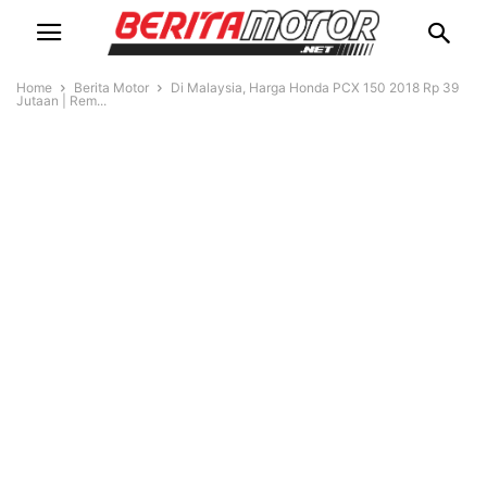
Home
Berita Motor
Di Malaysia, Harga Honda PCX 150 2018 Rp 39
Jutaan | Rem...