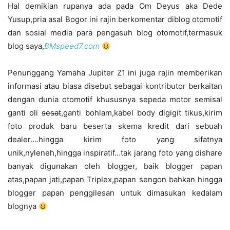
Hal demikian rupanya ada pada Om Deyus aka Dede
Yusup,pria asal Bogor ini rajin berkomentar diblog otomotif
dan sosial media para pengasuh blog otomotif,termasuk
blog saya,
BMspeed7.com
Penunggang Yamaha Jupiter Z1 ini juga rajin memberikan
informasi atau biasa disebut sebagai kontributor berkaitan
dengan dunia otomotif khususnya sepeda motor semisal
ganti oli
sesat
,ganti bohlam,kabel body digigit tikus,kirim
foto produk baru beserta skema kredit dari sebuah
dealer….hingga kirim foto yang sifatnya
unik,nyleneh,hingga inspiratif…tak jarang foto yang dishare
banyak digunakan oleh blogger, baik blogger papan
atas,papan jati,papan Triplex,papan sengon bahkan hingga
blogger papan penggilesan untuk dimasukan kedalam
blognya