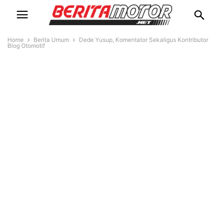
Home
Berita Umum
Dede Yusup, Komentator Sekaligus Kontributor
Blog Otomotif