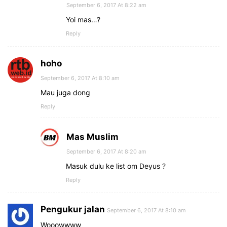
September 6, 2017 At 8:22 am
Yoi mas…?
Reply
hoho
September 6, 2017 At 8:10 am
Mau juga dong
Reply
Mas Muslim
September 6, 2017 At 8:20 am
Masuk dulu ke list om Deyus ?
Reply
Pengukur jalan
September 6, 2017 At 8:10 am
Wooowwww