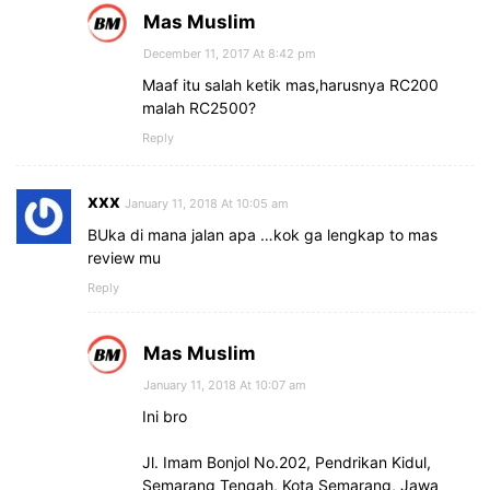
Mas Muslim
December 11, 2017 At 8:42 pm
Maaf itu salah ketik mas,harusnya RC200
malah RC2500?
Reply
xxx
January 11, 2018 At 10:05 am
BUka di mana jalan apa …kok ga lengkap to mas
review mu
Reply
Mas Muslim
January 11, 2018 At 10:07 am
Ini bro
Jl. Imam Bonjol No.202, Pendrikan Kidul,
Semarang Tengah, Kota Semarang, Jawa