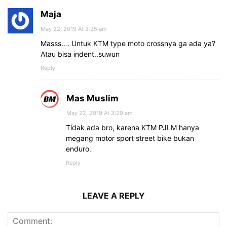
Maja
May 22, 2019 At 3:25 am
Masss…. Untuk KTM type moto crossnya ga ada ya?
Atau bisa indent..suwun
Reply
Mas Muslim
May 22, 2019 At 3:29 am
Tidak ada bro, karena KTM PJLM hanya
megang motor sport street bike bukan
enduro.
Reply
LEAVE A REPLY