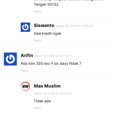
Tengah 50132
Reply
Siswanto
August 26, 2018 At 11:10 pm
bisa kredit ngak
Reply
Arifin
March 12, 2018 At 9:21 pm
Ada ktm 350 exc-f six days Ndak ?
Reply
Mas Muslim
March 12, 2018 At 10:26 pm
Tidak ada
Reply