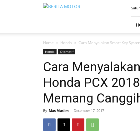
BERITAMOTOR.NET
Satur
H
Home
Honda
Cara Menyalakan Smart Key Syste
Honda
Otomotif
Cara Menyalakan
Honda PCX 2018 
Memang Canggih
By
Mas Muslim
-
December 17, 2017