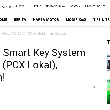
day, August 8, 2026
HOME
TENTANG SAYA
KONTAK
PRIVACY POLICY
OME
BERITA
HARGA MOTOR
MODIFIKASI
TIPS & TR
m Honda PCX 2018 (PCX Lokal), Memang Canggih!
T
 Smart Key System
(PCX Lokal),
!
0