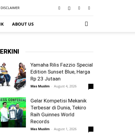
DISCLAIMER
IK
ABOUT US
ERKINI
Yamaha Rilis Fazzio Special
Edition Sunset Blue, Harga
Rp 23 Jutaan
Mas Muslim
-
August 4, 2026
0
Gelar Kompetisi Mekanik
Terbesar di Dunia, Tekiro
Raih Guinnes World
Records
Mas Muslim
-
August 1, 2026
0