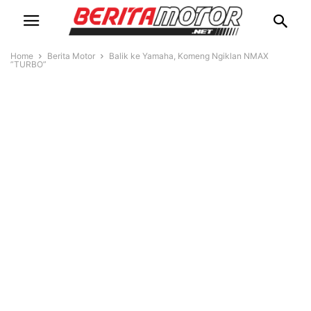
Home
Berita Motor
Balik ke Yamaha, Komeng Ngiklan NMAX
”TURBO”