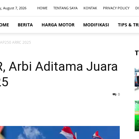
y, August 7, 2026
HOME
TENTANG SAYA
KONTAK
PRIVACY POLICY
D
OME
BERITA
HARGA MOTOR
MODIFIKASI
TIPS & TR
a AP250 ARRC 2025
T
 Arbi Aditama Juara
25
0