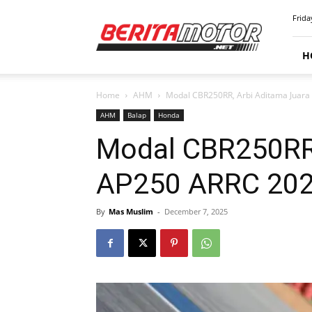
BERITAMOTOR.NET
Frida
H
Home
AHM
Modal CBR250RR, Arbi Aditama Juar
AHM
Balap
Honda
Modal CBR250RR,
AP250 ARRC 20
By
Mas Muslim
-
December 7, 2025