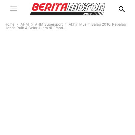
Home
AHM
AHM Supersport
Akhiri Musim Balap 2016, Pebalap
Honda Raih 4 Gelar Juara di Grand...