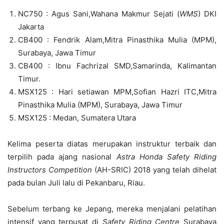
NC750 : Agus Sani,
Wahana Makmur Sejati (
WMS
) DKI
Jakarta
CB400 : Fendrik Alam,Mitra Pinasthika Mulia (MPM),
Surabaya, Jawa Timur
CB400 : Ibnu Fachrizal SMD,Samarinda, Kalimantan
Timur.
MSX125 : Hari setiawan MPM,Sofian Hazri ITC,Mitra
Pinasthika Mulia (MPM), Surabaya, Jawa Timur
MSX125 : Medan, Sumatera Utara
Kelima peserta diatas
merupakan instruktur terbaik dan
terpilih pada ajang nasional
Astra Honda Safety Riding
Instructors Competition
(AH-SRIC)
2018
yang telah dihelat
pada bulan Juli
lalu
di Pekanbaru
,
Riau.
Sebelum terbang ke Jepang, mereka
menjalani pelatihan
intensif yang terpusat di
Safety Riding Centre
Surabaya