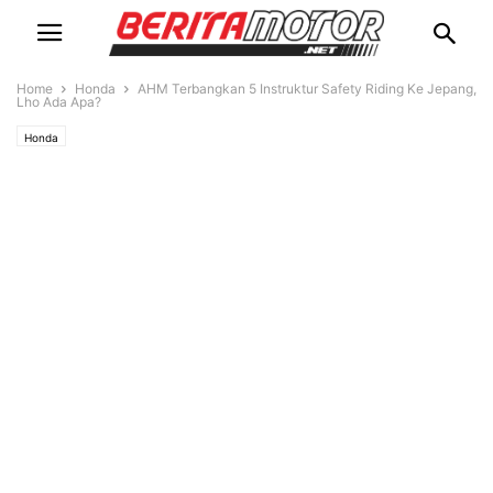
Home
Honda
AHM Terbangkan 5 Instruktur Safety Riding Ke Jepang,
Lho Ada Apa?
Honda