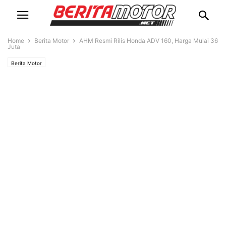
Home
Berita Motor
AHM Resmi Rilis Honda ADV 160, Harga Mulai 36
Juta
Berita Motor