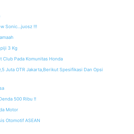
a
ew Sonic…juosz !!!
rjamaah
piji 3 Kg
t Club Pada Komunitas Honda
5 Juta OTR Jakarta,Berikut Spesifikasi Dan Opsi
sa
Denda 500 Ribu !!
da Motor
sis Otomotif ASEAN