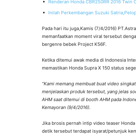
Renderan Honda CBR250RR 2016 Twin Cyl
Inilah Perkembangan Suzuki Satria,Pelo
Pada hari itu juga,Kamis (7/4/2016) PT.As
memanfaatkan moment viral tersebut denga
bergenre bebek Project K56F.
Ketika ditemui awak media di Indonesia In
memastikan Honda Supra X 150 status segera
“Kami memang membuat buat video singkat u
menjelaskan produk tersebut, yang jelas soo
AHM saat ditemui di booth AHM pada Indones
Kemayoran (9/4/2016).
Jika brosis pernah intip video teaser Honda
detik tersebut terdapat isyarat/petunjuk k