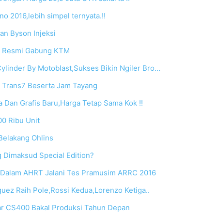
o 2016,lebih simpel ternyata.!!
n Byson Injeksi
h Resmi Gabung KTM
inder By Motoblast,Sukses Bikin Ngiler Bro…
 Trans7 Beserta Jam Tayang
Dan Grafis Baru,Harga Tetap Sama Kok !!
00 Ribu Unit
 Belakang Ohlins
 Dimaksud Special Edition?
Dalam AHRT Jalani Tes Pramusim ARRC 2016
quez Raih Pole,Rossi Kedua,Lorenzo Ketiga..
ar CS400 Bakal Produksi Tahun Depan