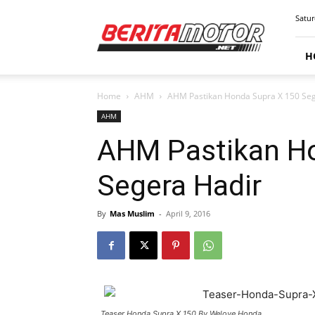
BERITAMOTOR.NET
Satur
H
Home
AHM
AHM Pastikan Honda Supra X 150 Seg
AHM
AHM Pastikan H
Segera Hadir
By
Mas Muslim
-
April 9, 2016
Teaser Honda Supra X 150 By Welove Honda