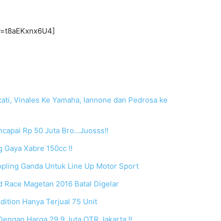
v=t8aEKxnx6U4]
ti, Vinales Ke Yamaha, Iannone dan Pedrosa ke
ncapai Rp 50 Juta Bro…Juosss!!
 Gaya Xabre 150cc !!
ling Ganda Untuk Line Up Motor Sport
d Race Magetan 2016 Batal Digelar
dition Hanya Terjual 75 Unit
Dengan Harga 29,9 Juta OTR Jakarta !!