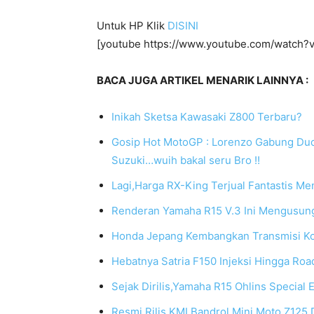
Untuk HP Klik
DISINI
[youtube https://www.youtube.com/watch?
BACA JUGA ARTIKEL MENARIK LAINNYA :
Inikah Sketsa Kawasaki Z800 Terbaru?
Gosip Hot MotoGP : Lorenzo Gabung Duca
Suzuki…wuih bakal seru Bro !!
Lagi,Harga RX-King Terjual Fantastis Me
Renderan Yamaha R15 V.3 Ini Mengusung
Honda Jepang Kembangkan Transmisi Kop
Hebatnya Satria F150 Injeksi Hingga Roa
Sejak Dirilis,Yamaha R15 Ohlins Special E
Resmi Rilis,KMI Bandrol Mini Moto Z125 