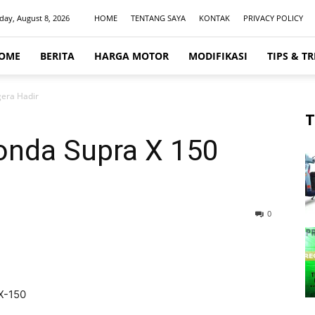
day, August 8, 2026
HOME
TENTANG SAYA
KONTAK
PRIVACY POLICY
OME
BERITA
HARGA MOTOR
MODIFIKASI
TIPS & TR
era Hadir
T
onda Supra X 150
0