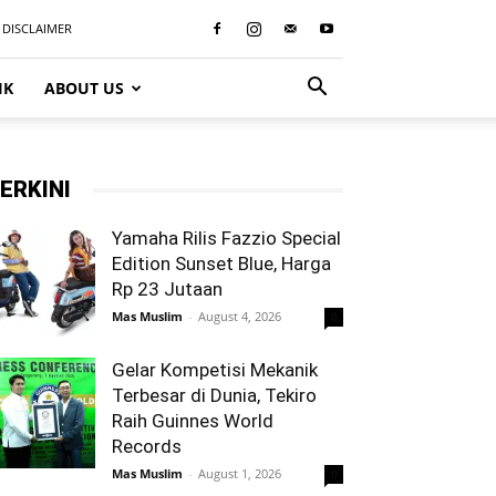
DISCLAIMER
IK
ABOUT US
ERKINI
Yamaha Rilis Fazzio Special
Edition Sunset Blue, Harga
Rp 23 Jutaan
Mas Muslim
-
August 4, 2026
0
Gelar Kompetisi Mekanik
Terbesar di Dunia, Tekiro
Raih Guinnes World
Records
Mas Muslim
-
August 1, 2026
0