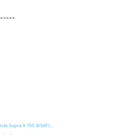
=====
onda Supra X 150 (K56F)…