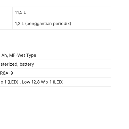
11,5 L
1,2 L (penggantian periodik)
6 Ah, MF-Wet Type
isterized, battery
R8A-9
 x 1 (LED) , Low 12,8 W x 1 (LED)