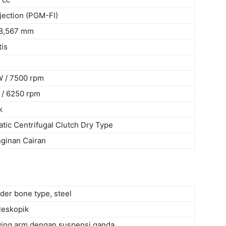
njection (PGM-FI)
68,567 mm
is
W / 7500 rpm
/ 6250 rpm
k
tic Centrifugal Clutch Dry Type
ginan Cairan
der bone type, steel
leskopik
ing arm dengan suspensi ganda