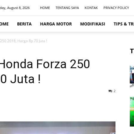
day, August 8, 2026
HOME
TENTANG SAYA
KONTAK
PRIVACY POLICY
OME
BERITA
HARGA MOTOR
MODIFIKASI
TIPS & TR
50 2018, Harga Rp 70 Juta !
T
Honda Forza 250
0 Juta !
2