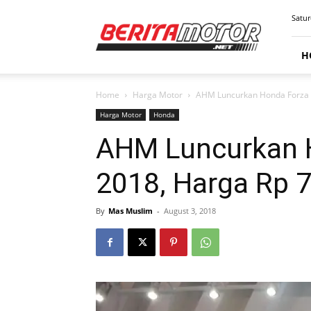
BERITAMOTOR.NET
Satur
H
Home
Harga Motor
AHM Luncurkan Honda Forza 2
Harga Motor
Honda
AHM Luncurkan 
2018, Harga Rp 7
By
Mas Muslim
-
August 3, 2018