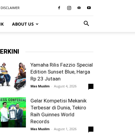
DISCLAIMER
IK
ABOUT US
ERKINI
Yamaha Rilis Fazzio Special
Edition Sunset Blue, Harga
Rp 23 Jutaan
Mas Muslim
-
August 4, 2026
0
Gelar Kompetisi Mekanik
Terbesar di Dunia, Tekiro
Raih Guinnes World
Records
Mas Muslim
-
August 1, 2026
0