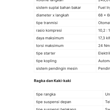
sistem suplai bahan bakar
Fuel I
diameter x langkah
68 x 
tipe tranmisi
Otomat
rasio kompresi
10,2 : 1
daya maksimum
17,3 k
torsi maksimum
24 Nm 
tipe starter
Elektri
tipe kopling
Automa
sistem pendingin mesin
Pendin
Ragka dan Kaki-kaki
tipe rangka
Un
tipe suspensi depan
Te
tipe suspensi belakang
Sw