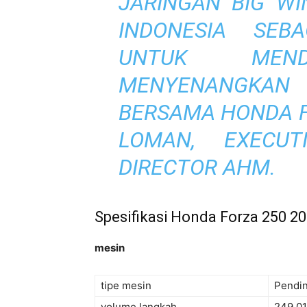
JARINGAN BIG WI
INDONESIA SEB
UNTUK MEND
MENYENANGKAN
BERSAMA HONDA F
LOMAN, EXECUT
DIRECTOR AHM.
Spesifikasi Honda Forza 250 2
mesin
tipe mesin
Pendin
volume langkah
249,01